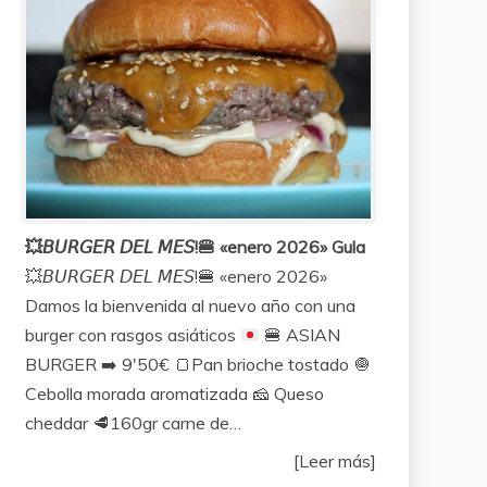
💥𝘉𝘜𝘙𝘎𝘌𝘙 𝘋𝘌𝘓 𝘔𝘌𝘚!🍔 «enero 2026» Gula
💥
𝘉𝘜𝘙𝘎𝘌𝘙 𝘋𝘌𝘓 𝘔𝘌𝘚!
🍔
«enero 2026»
Damos la bienvenida al nuevo año con una
burger con rasgos asiáticos
🍔
ASIAN
BURGER
➡️
9'50€
🍞
Pan brioche tostado
🧅
Cebolla morada aromatizada
🧀
Queso
cheddar
🥩
160gr carne de…
[Leer más]