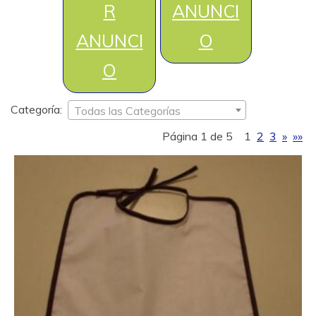
R
ANUNCI
ANUNCI
O
O
Categoría:
Todas las Categorías
Página 1 de 5
1
2
3
»
»»