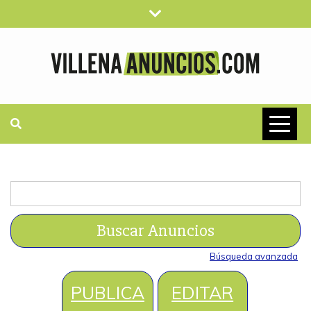
Saltar
al
contenido
VILLENAANUN
ANUNCIOS CLASIFICADOS
GRATUITOS
Buscar:
Búsqueda avanzada
PUBLICA
EDITAR