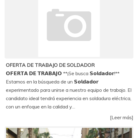
OFERTA DE TRABAJO DE SOLDADOR
𝗢𝗙𝗘𝗥𝗧𝗔 𝗗𝗘 𝗧𝗥𝗔𝗕𝗔𝗝𝗢 **¡Se busca 𝗦𝗼𝗹𝗱𝗮𝗱𝗼𝗿!**
Estamos en la búsqueda de un 𝗦𝗼𝗹𝗱𝗮𝗱𝗼𝗿
experimentado para unirse a nuestro equipo de trabajo. El
candidato ideal tendrá experiencia en soldadura eléctrica,
con un enfoque en la calidad y…
[Leer más]