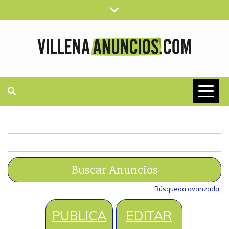
Saltar
al
contenido
VILLENAANUN
ANUNCIOS CLASIFICADOS
GRATUITOS
Buscar:
Búsqueda avanzada
PUBLICA
EDITAR