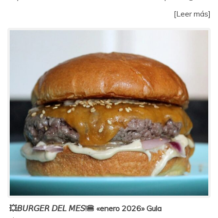
[Leer más]
💥𝘉𝘜𝘙𝘎𝘌𝘙 𝘋𝘌𝘓 𝘔𝘌𝘚!🍔 «enero 2026» Gula