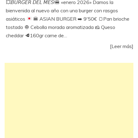
💥
𝘉𝘜𝘙𝘎𝘌𝘙 𝘋𝘌𝘓 𝘔𝘌𝘚!
🍔
«enero 2026» Damos la
bienvenida al nuevo año con una burger con rasgos
asiáticos
🍔
ASIAN BURGER
➡️
9'50€
🍞
Pan brioche
tostado
🧅
Cebolla morada aromatizada
🧀
Queso
cheddar
🥩
160gr carne de…
[Leer más]