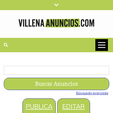
Saltar
al
contenido
VILLENAANUN
ANUNCIOS CLASIFICADOS
GRATUITOS
Buscar:
Búsqueda avanzada
PUBLICA
EDITAR