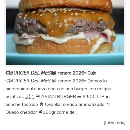
💥𝘉𝘜𝘙𝘎𝘌𝘙 𝘋𝘌𝘓 𝘔𝘌𝘚!🍔 «enero 2026» Gula
💥𝘉𝘜𝘙𝘎𝘌𝘙 𝘋𝘌𝘓 𝘔𝘌𝘚!🍔 «enero 2026» Damos la
bienvenida al nuevo año con una burger con rasgos
asiáticos 🇯🇵 🍔 ASIAN BURGER ➡️ 9'50€ 🍞Pan
brioche tostado 🧅 Cebolla morada aromatizada 🧀
Queso cheddar 🥩160gr carne de…
[Leer más]