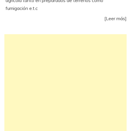
agrícola tanto en preparados de terrenos como
fumigación e.t.c
[Leer más]