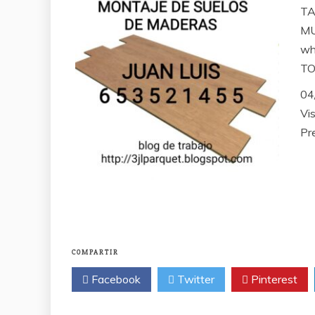
TA
MU
wh
TO
04
Vis
Pr
COMPARTIR
Facebook
Twitter
Pinterest