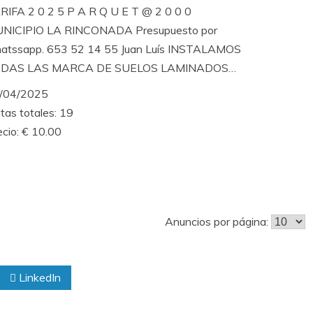
RIFA 2 0 2 5 P A R Q U E T @ 2 0 0 0
NICIPIO LA RINCONADA Presupuesto por
atssapp. 653 52 14 55 Juan Luís INSTALAMOS
DAS LAS MARCA DE SUELOS LAMINADOS…
/04/2025
tas totales: 19
ecio: € 10.00
Anuncios por página:
LinkedIn