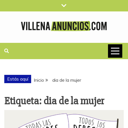
Saltar
al
contenido
VILLENAANUN
ANUNCIOS CLASIFICADOS
GRATUITOS
Estás aquí
Inicio
dia de la mujer
Etiqueta:
dia de la mujer